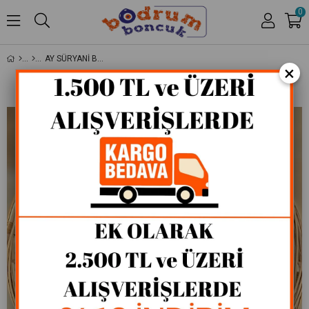
0
AY SÜRYANI BONCUK
×