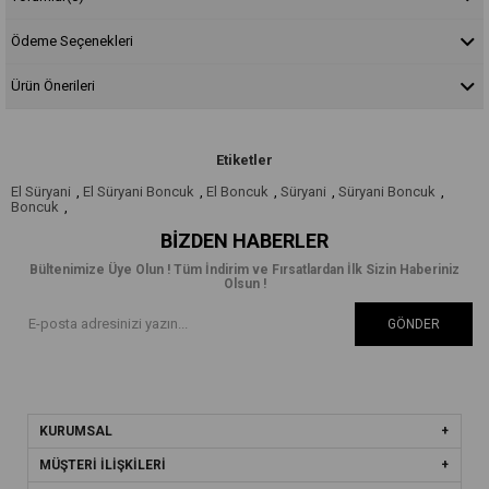
Ödeme Seçenekleri
Ürün Önerileri
Etiketler
El Süryani
,
El Süryani Boncuk
,
El Boncuk
,
Süryani
,
Süryani Boncuk
,
Boncuk
,
BIZDEN HABERLER
Bültenimize Üye Olun ! Tüm İndirim ve Fırsatlardan İlk Sizin Haberiniz
Olsun !
GÖNDER
KURUMSAL
MÜŞTERİ İLİŞKİLERİ